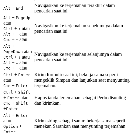
Navigasikan ke terjemahan terakhir dalam
+
Alt
End
pencarian saat ini.
+
Alt
PageUp
atau
Navigasikan ke terjemahan sebelumnya dalam
+
atau
Ctrl
↑
pencarian saat ini.
+
atau
Alt
↑
+
atau
Cmd
↑
+
Alt
atau
PageDown
Navigasikan ke terjemahan selanjutnya dalam
+
atau
Ctrl
↓
pencarian saat ini.
+
atau
Alt
↓
+
atau
Cmd
↓
+
Kirim formulir saat ini; bekerja sama seperti
Ctrl
Enter
atau
mengeklik Simpan dan lanjutkan saat menyunting
+
terjemahan.
Cmd
Enter
+
Ctrl
Shift
+
atau
Hapus tanda terjemahan sebagai Perlu disunting
Enter
+
dan kirimkan.
Cmd
Shift
+
Enter
+
Alt
Enter
atau
Kirim string sebagai saran; bekerja sama seperti
+
menekan Sarankan saat menyunting terjemahan.
Option
Enter