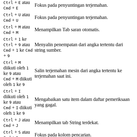
+
atau
Ctrl
E
Fokus pada penyuntingan terjemahan.
+
Cmd
E
+
atau
Ctrl
U
Fokus pada penyuntingan terjemahan.
+
Cmd
U
+
atau
Ctrl
M
Menampilkan Tab saran otomatis.
+
Cmd
M
+
ke
Ctrl
1
+
atau
Menyalin penempatan dari angka tertentu dari
Ctrl
9
+
ke
string sumber.
Cmd
1
Cmd
+
9
+
Ctrl
M
diikuti oleh
1
Salin terjemahan mesin dari angka tertentu ke
ke
atau
9
terjemahan saat ini.
+
diikuti
Cmd
M
oleh
ke
1
9
+
Ctrl
I
diikuti oleh
1
Mengabaikan satu item dalam daftar pemeriksaan
ke
atau
9
yang gagal.
+
diikuti
Cmd
I
oleh
ke
1
9
+
atau
Ctrl
J
Menampilkan tab String terdekat.
+
Cmd
J
+
atau
Ctrl
S
Fokus pada kolom pencarian.